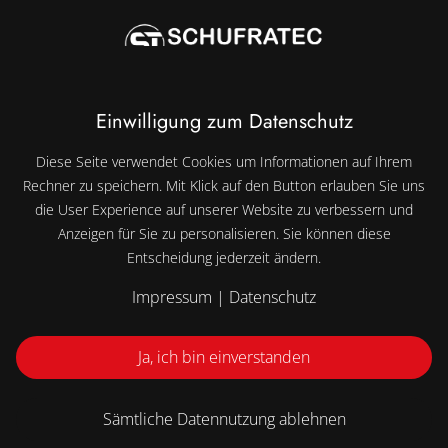
Kontakt
Einwilligung zum Datenschutz
info@schufratec.de
Diese Seite verwendet Cookies um Informationen auf Ihrem
05722 8109918
Rechner zu speichern. Mit Klick auf den Button erlauben Sie uns
die User Experience auf unserer Website zu verbessern und
Anzeigen für Sie zu personalisieren. Sie können diese
Schulungsraum
Entscheidung jederzeit ändern.
Unterwallweg 1
Impressum
|
Datenschutz
31675 Bückeburg
Ja, ich bin einverstanden
SCHUFRATEC Safety Academy GmbH. All rights
reserved
Sämtliche Datennutzung ablehnen
Impressum
|
Datenschutz
|
AGB